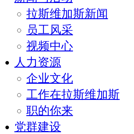
拉斯维加斯新闻
员工风采
视频中心
人力资源
企业文化
工作在拉斯维加斯
职的你来
党群建设