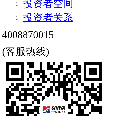
投资者空间
投资者关系
4008870015
(客服热线)