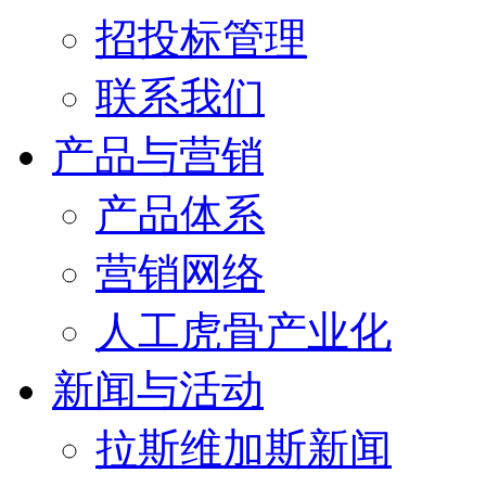
招投标管理
联系我们
产品与营销
产品体系
营销网络
人工虎骨产业化
新闻与活动
拉斯维加斯新闻