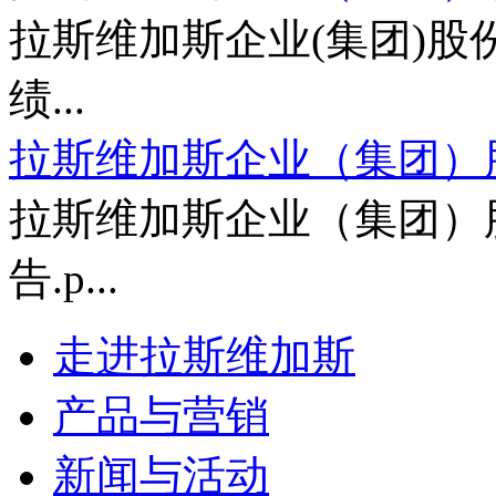
拉斯维加斯企业(集团)股份
绩...
拉斯维加斯企业（集团）股份
拉斯维加斯企业（集团）股
告.p...
走进拉斯维加斯
产品与营销
新闻与活动