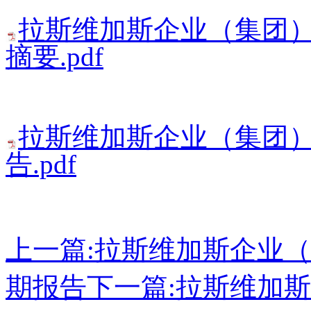
拉斯维加斯企业（集团）
摘要.pdf
拉斯维加斯企业（集团）
告.pdf
上一篇:
拉斯维加斯企业（
期报告
下一篇:
拉斯维加斯