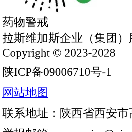
药物警戒
拉斯维加斯企业（集团）
Copyright © 2023-2028
陕ICP备09006710号-1
网站地图
联系地址：陕西省西安市高