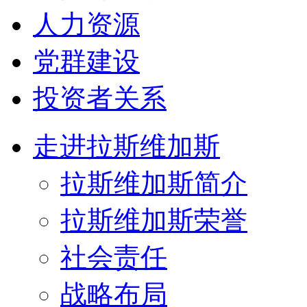
人力资源
党群建设
投资者关系
走进拉斯维加斯
拉斯维加斯简介
拉斯维加斯荣誉
社会责任
战略布局